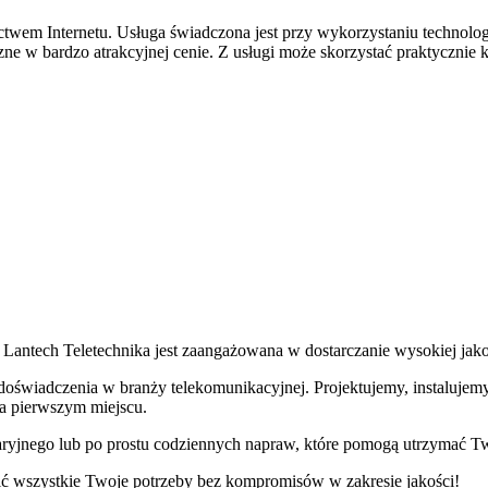
ictwem Internetu. Usługa świadczona jest przy wykorzystaniu technolo
zne w bardzo atrakcyjnej cenie. Z usługi może skorzystać praktycznie ka
, Lantech Teletechnika jest zaangażowana w dostarczanie wysokiej jako
lat doświadczenia w branży telekomunikacyjnej. Projektujemy, instaluj
na pierwszym miejscu.
ryjnego lub po prostu codziennych napraw, które pomogą utrzymać Tw
łnić wszystkie Twoje potrzeby bez kompromisów w zakresie jakości!