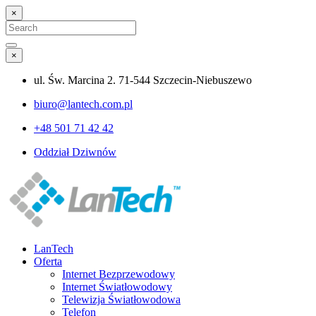
×
Search
for:
Search
×
ul. Św. Marcina 2. 71-544 Szczecin-Niebuszewo
biuro@lantech.com.pl
+48 501 71 42 42
Oddział Dziwnów
LanTech
Oferta
Internet Bezprzewodowy
Internet Światłowodowy
Telewizja Światłowodowa
Telefon