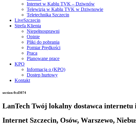
Internet w Kablu TVK – Dziwnów
Telewizja w Kablu TVK w Dziwnowie
Teletechnika Szczecin
LiveSzczecin
Strefa Klienta
Niepełnosprawni
Opinie
Pliki do pobrania
Pomiar Prędkości
Praca
Planowane prace
KPO
Informacja o (KPO)
Dostęp hurtowy
Kontakt
section-0cd3074
LanTech Twój lokalny dostawca internetu i
Internet Szczecin, Osów, Warszewo, Niebu