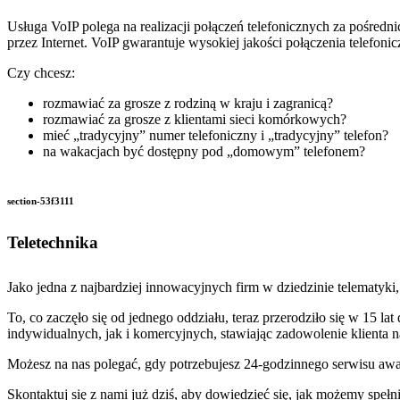
Usługa VoIP polega na realizacji połączeń telefonicznych za pośredn
przez Internet. VoIP gwarantuje wysokiej jakości połączenia telefonic
Czy chcesz:
rozmawiać za grosze z rodziną w kraju i zagranicą?
rozmawiać za grosze z klientami sieci komórkowych?
mieć „tradycyjny” numer telefoniczny i „tradycyjny” telefon?
na wakacjach być dostępny pod „domowym” telefonem?
section-53f3111
Teletechnika
Jako jedna z najbardziej innowacyjnych firm w dziedzinie telematyki
To, co zaczęło się od jednego oddziału, teraz przerodziło się w 15 
indywidualnych, jak i komercyjnych, stawiając zadowolenie klienta 
Możesz na nas polegać, gdy potrzebujesz 24-godzinnego serwisu awa
Skontaktuj się z nami już dziś, aby dowiedzieć się, jak możemy spe