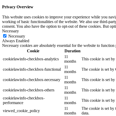
Privacy Overview
This website uses cookies to improve your experience while you navigat
working of basic functionalities of the website. We also use third-pa
consent. You also have the option to opt-out of these cookies. But op
Necessary
Necessary
Always Enabled
Necessary cookies are absolutely essential for the website to function
Cookie
Duration
11
cookielawinfo-checkbox-analytics
This cookie is set b
months
11
cookielawinfo-checkbox-functional
The cookie is set by
months
11
cookielawinfo-checkbox-necessary
This cookie is set b
months
11
cookielawinfo-checkbox-others
This cookie is set b
months
cookielawinfo-checkbox-
11
This cookie is set b
performance
months
11
The cookie is set by
viewed_cookie_policy
months
data.