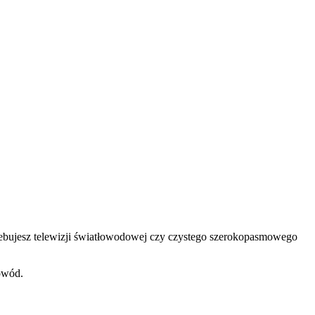
rzebujesz telewizji światłowodowej czy czystego szerokopasmowego
owód.