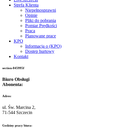
Strefa Klienta
Niepełnosprawni
Opinie
Pliki do pobrania
Pomiar Prędkości
Praca
Planowane prace
KPO
Informacja o (KPO)
Dostęp hurtowy
Kontakt
section-045995f
Biuro Obsługi
Abonenta:
Adres:
ul. Św. Marcina 2,
71-544 Szczecin
Godziny pracy biura: