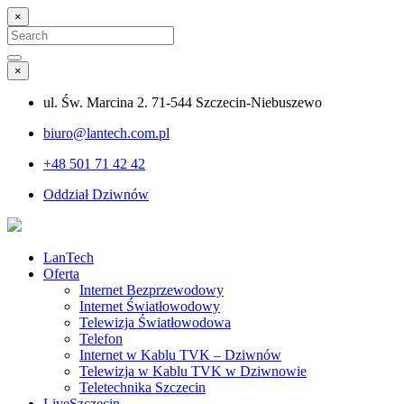
×
Search
for:
Search
×
ul. Św. Marcina 2. 71-544 Szczecin-Niebuszewo
biuro@lantech.com.pl
+48 501 71 42 42
Oddział Dziwnów
LanTech
Oferta
Internet Bezprzewodowy
Internet Światłowodowy
Telewizja Światłowodowa
Telefon
Internet w Kablu TVK – Dziwnów
Telewizja w Kablu TVK w Dziwnowie
Teletechnika Szczecin
LiveSzczecin