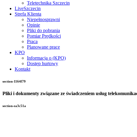
Teletechnika Szczecin
LiveSzczecin
Strefa Klienta
Niepełnosprawni
Opinie
Pliki do pobrania
Pomiar Prędkości
Praca
Planowane prace
KPO
Informacja o (KPO)
Dostęp hurtowy
Kontakt
section-1164f79
Pliki i dokumenty związane ze świadczeniem usług telekomunika
section-ea3c51a