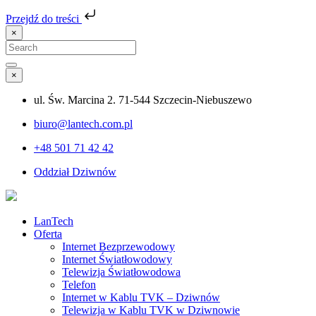
Przejdź do treści
×
Search
for:
Search
×
ul. Św. Marcina 2. 71-544 Szczecin-Niebuszewo
biuro@lantech.com.pl
+48 501 71 42 42
Oddział Dziwnów
LanTech
Oferta
Internet Bezprzewodowy
Internet Światłowodowy
Telewizja Światłowodowa
Telefon
Internet w Kablu TVK – Dziwnów
Telewizja w Kablu TVK w Dziwnowie