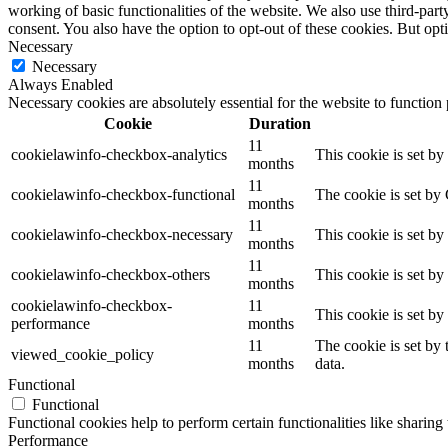
working of basic functionalities of the website. We also use third-pa
consent. You also have the option to opt-out of these cookies. But op
Necessary
Necessary
Always Enabled
Necessary cookies are absolutely essential for the website to function
Cookie
Duration
11
cookielawinfo-checkbox-analytics
This cookie is set b
months
11
cookielawinfo-checkbox-functional
The cookie is set by
months
11
cookielawinfo-checkbox-necessary
This cookie is set b
months
11
cookielawinfo-checkbox-others
This cookie is set b
months
cookielawinfo-checkbox-
11
This cookie is set b
performance
months
11
The cookie is set by
viewed_cookie_policy
months
data.
Functional
Functional
Functional cookies help to perform certain functionalities like sharing 
Performance