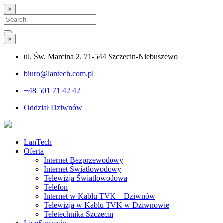
×
Search
for:
Search
×
ul. Św. Marcina 2. 71-544 Szczecin-Niebuszewo
biuro@lantech.com.pl
+48 501 71 42 42
Oddział Dziwnów
LanTech
Oferta
Internet Bezprzewodowy
Internet Światłowodowy
Telewizja Światłowodowa
Telefon
Internet w Kablu TVK – Dziwnów
Telewizja w Kablu TVK w Dziwnowie
Teletechnika Szczecin
LiveSzczecin