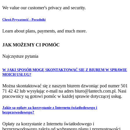
We value our customer's privacy and security.
Chroń Prywatność - Poradniki
Learn about plans, payments, and much more.
JAK MOŻEMY CI POMÓC
Najczęstsze pytania
W JAKI SPOSÓB MOGĘ SKONTAKTOWAĆ SIĘ Z BIUREM W SPRAWIE
MOICH USŁUG?
Można skontaktować się z naszym biurem dzwoniąc pod numer 501
71 42 42 lub wysyłając e-mail na adres biuro@lantech.com.pl. Nasi
pracownicy są gotowi pomóc w każdej sprawie dotyczącej usług.
Jakie są opłaty za korzystanie z Internetu światłodowego i
bezprzewodowego?
Opłaty za korzystanie z Internetu światłodowego i
bezprzewodowego zależą od wybranego planu i przepustowości.