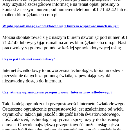
Aby uzyskać szczegółowe informacje na temat opłat, prosimy o
kontakt z naszym biurem pod numerem telefonu 501 71 42 42 lub e-
mailem biuro@lantech.com.pl.
W jaki sposób mogę skontaktować się z biurem w sprawie moich usług?
Można skontaktować się z naszym biurem dzwoniąc pod numer 501
71 42 42 lub wysyłając e-mail na adres biuro@lantech.com.pl. Nasi
pracownicy są gotowi pomóc w każdej sprawie dotyczącej usług.
Czym jest Internet światłodowy?
Internet światłodowy to nowoczesna technologia, która umożliwia
przesyłanie danych za pomocą światła, zapewniając szybki i
niezawodny dostęp do Internetu.
Czy istnieją ograniczenia przepustowości Internetu światłodowego?
Tak, istnieją ograniczenia przepustowości internetu światłodowego.
Ostateczne ograniczenie przepustowości jest uzależnione od wielu
czynników, takich jak jakość i długość kabla światłowodowego,
ilość zakłóceń, technologia optyczna i sprzęt użyty do transmisji
danych. Obecnie największą przepustowość można osiągnąć za
pomocą kabli światłowodowych zaprojektowanych specjalnie do