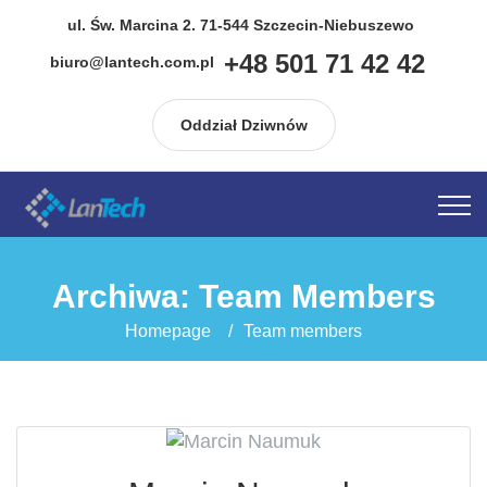
do
treści
ul. Św. Marcina 2. 71-544 Szczecin-Niebuszewo
+48 501 71 42 42
biuro@lantech.com.pl
Oddział Dziwnów
Archiwa:
Team Members
Homepage
Team members