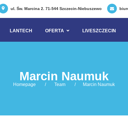
ul. Św. Marcina 2. 71-544 Szczecin-Niebuszewo
biu
LANTECH
OFERTA
LIVESZCZECIN
Marcin Naumuk
Homepage
Team
Marcin Naumuk