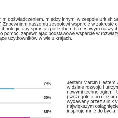
nim doświadczeniem, między innymi w zespole British Su
T. Zapewniam naszemu zespołowi wsparcie w zakresie co
hnologii, aby sprostać potrzebom biznesowym naszych 
y o pomoc, zapewniając podstawowe wsparcie w rozwią
iące użytkowników w wielu krajach.
Jestem Marcin i jestem 
74%
w dziale rozwoju i utrzy
nowymi technologiami. 
(szczególnie po ciężkim 
30%
wydawany przez silnik v
największym osiągnięcie
inspiruje mnie do bycia
85%