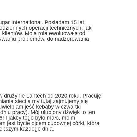
gar International. Posiadam 15 lat
dziennych operacji technicznych, jak
klientów. Moja rola ewoluowała od
zywaniu problemów, do nadzorowania
w drużynie Lantech od 2020 roku. Pracuję
miania sieci a my tutaj zajmujemy się
Uwielbiam jeść kebaby w czwartki
dniu pracy). Mój ulubiony dźwięk to ten
6! I jakby tego było mało, moim
m jest bycie ojcem cudownej córki, która
 lepszym każdego dnia.