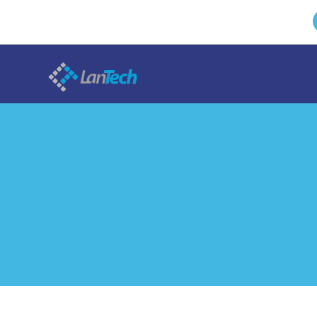
do
treści