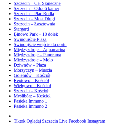
Szczecin – CH Słoneczne
Szczecin – Odra 6 kamer
Szczecin – Plac Rodła
Szczecin – Most Długi
Szczecin – Łasztownia
Stargard
Binowo Park – 18 dołek
Świnoujście Plaża
Świnoujście wejście do portu
Międzyzdroje – Aquamarina
Międzyzdroje – Panorama
Międzyzdroje – Molo
Dziwnów – Plaża
Morzyczyn – Muszla
Goleniów – Kościół
Reptowo – Kościół
Wielgowo – Kościoł
Szczecin – Kościoł
Myślibórz – Kościoł
Pasieka Immuno 1
Pasieka Immuno 2
Tiktok
Oglądaj Szczecin Live
Facebook
Instagram