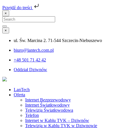
Przejdź do treści
×
Search
for:
Search
×
ul. Św. Marcina 2. 71-544 Szczecin-Niebuszewo
biuro@lantech.com.pl
+48 501 71 42 42
Oddział Dziwnów
LanTech
Oferta
Internet Bezprzewodowy
Internet Światłowodowy
Telewizja Światłowodowa
Telefon
Internet w Kablu TVK – Dziwnów
Telewizja w Kablu TVK w Dziwnowie