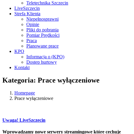
Teletechnika Szczecin
LiveSzczecin
Strefa Klienta
Niepełnosprawni
Opinie
Pliki do pobrania
Pomiar Prędkości
Praca
Planowane prace
KPO
Informacja o (KPO)
Dostęp hurtowy
Kontakt
Kategoria:
Prace wyłączeniowe
Homepage
Prace wyłączeniowe
Uwaga! LiveSzczecin
Wprowadzamy nowe serwery streamingowe które cechuje