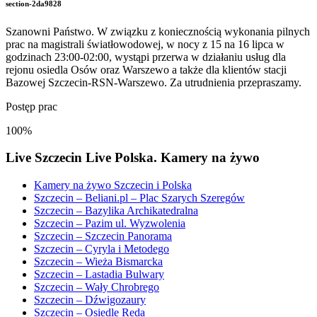
section-2da9828
Szanowni Państwo. W związku z koniecznością wykonania pilnych
prac na magistrali światłowodowej, w nocy z 15 na 16 lipca w
godzinach 23:00-02:00, wystąpi przerwa w działaniu usług dla
rejonu osiedla Osów oraz Warszewo a także dla klientów stacji
Bazowej Szczecin-RSN-Warszewo. Za utrudnienia przepraszamy.
Postęp prac
100%
Live Szczecin Live Polska. Kamery na żywo
Kamery na żywo Szczecin i Polska
Szczecin – Beliani.pl – Plac Szarych Szeregów
Szczecin – Bazylika Archikatedralna
Szczecin – Pazim ul. Wyzwolenia
Szczecin – Szczecin Panorama
Szczecin – Cyryla i Metodego
Szczecin – Wieża Bismarcka
Szczecin – Lastadia Bulwary
Szczecin – Wały Chrobrego
Szczecin – Dźwigozaury
Szczecin – Osiedle Reda