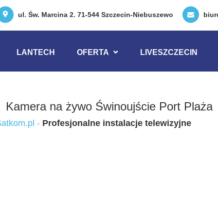
ul. Św. Marcina 2. 71-544 Szczecin-Niebuszewo
biu
LANTECH
OFERTA
LIVESZCZECIN
Kamera na żywo Świnoujście Port Plaża
atkom.pl
-
Profesjonalne instalacje telewizyjne