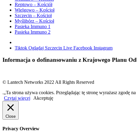
Reptowo – Kościół
Wielgowo – Kościoł
Szczecin – Kościoł
Myślibórz – Kościoł
Pasieka Immuno 1
Pasieka Immuno 2
Tiktok
Oglądaj Szczecin Live
Facebook
Instagram
Informacja o dofinansowaniu z Krajowego Planu 
© Lantech Networks 2022 All Rights Reserved
.„Ta strona używa cookies. Przeglądając tę stronę wyrażasz zgodę na
Czytaj więcej
Akceptuję
Close
Privacy Overview