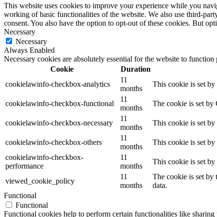
This website uses cookies to improve your experience while you navigat
working of basic functionalities of the website. We also use third-pa
consent. You also have the option to opt-out of these cookies. But op
Necessary
Necessary
Always Enabled
Necessary cookies are absolutely essential for the website to function
Cookie
Duration
11
cookielawinfo-checkbox-analytics
This cookie is set b
months
11
cookielawinfo-checkbox-functional
The cookie is set by
months
11
cookielawinfo-checkbox-necessary
This cookie is set b
months
11
cookielawinfo-checkbox-others
This cookie is set b
months
cookielawinfo-checkbox-
11
This cookie is set b
performance
months
11
The cookie is set by
viewed_cookie_policy
months
data.
Functional
Functional
Functional cookies help to perform certain functionalities like sharing 