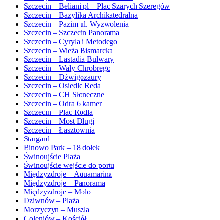
Szczecin – Beliani.pl – Plac Szarych Szeregów
Szczecin – Bazylika Archikatedralna
Szczecin – Pazim ul. Wyzwolenia
Szczecin – Szczecin Panorama
Szczecin – Cyryla i Metodego
Szczecin – Wieża Bismarcka
Szczecin – Lastadia Bulwary
Szczecin – Wały Chrobrego
Szczecin – Dźwigozaury
Szczecin – Osiedle Reda
Szczecin – CH Słoneczne
Szczecin – Odra 6 kamer
Szczecin – Plac Rodła
Szczecin – Most Długi
Szczecin – Łasztownia
Stargard
Binowo Park – 18 dołek
Świnoujście Plaża
Świnoujście wejście do portu
Międzyzdroje – Aquamarina
Międzyzdroje – Panorama
Międzyzdroje – Molo
Dziwnów – Plaża
Morzyczyn – Muszla
Goleniów – Kościół