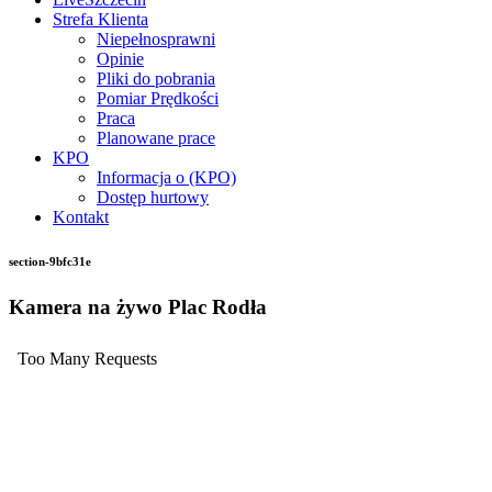
Strefa Klienta
Niepełnosprawni
Opinie
Pliki do pobrania
Pomiar Prędkości
Praca
Planowane prace
KPO
Informacja o (KPO)
Dostęp hurtowy
Kontakt
section-9bfc31e
Kamera na żywo Plac Rodła