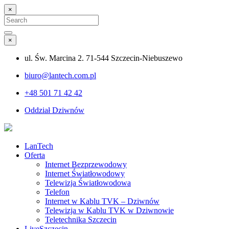
×
Search
for:
Search
×
ul. Św. Marcina 2. 71-544 Szczecin-Niebuszewo
biuro@lantech.com.pl
+48 501 71 42 42
Oddział Dziwnów
LanTech
Oferta
Internet Bezprzewodowy
Internet Światłowodowy
Telewizja Światłowodowa
Telefon
Internet w Kablu TVK – Dziwnów
Telewizja w Kablu TVK w Dziwnowie
Teletechnika Szczecin
LiveSzczecin