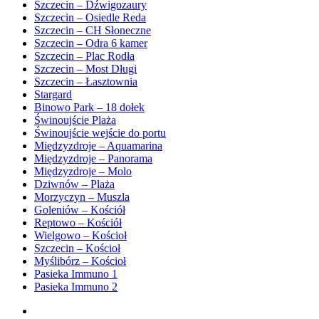
Szczecin – Dźwigozaury
Szczecin – Osiedle Reda
Szczecin – CH Słoneczne
Szczecin – Odra 6 kamer
Szczecin – Plac Rodła
Szczecin – Most Długi
Szczecin – Łasztownia
Stargard
Binowo Park – 18 dołek
Świnoujście Plaża
Świnoujście wejście do portu
Międzyzdroje – Aquamarina
Międzyzdroje – Panorama
Międzyzdroje – Molo
Dziwnów – Plaża
Morzyczyn – Muszla
Goleniów – Kościół
Reptowo – Kościół
Wielgowo – Kościoł
Szczecin – Kościoł
Myślibórz – Kościoł
Pasieka Immuno 1
Pasieka Immuno 2