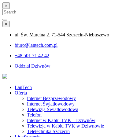
×
Search
for:
Search
×
ul. Św. Marcina 2. 71-544 Szczecin-Niebuszewo
biuro@lantech.com.pl
+48 501 71 42 42
Oddział Dziwnów
LanTech
Oferta
Internet Bezprzewodowy
Internet Światłowodowy
Telewizja Światłowodowa
Telefon
Internet w Kablu TVK – Dziwnów
Telewizja w Kablu TVK w Dziwnowie
Teletechnika Szczecin
LiveSzczecin