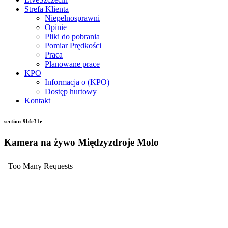
Strefa Klienta
Niepełnosprawni
Opinie
Pliki do pobrania
Pomiar Prędkości
Praca
Planowane prace
KPO
Informacja o (KPO)
Dostęp hurtowy
Kontakt
section-9bfc31e
Kamera na żywo Międzyzdroje Molo