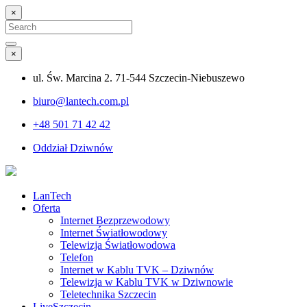
×
Search
for:
Search
×
ul. Św. Marcina 2. 71-544 Szczecin-Niebuszewo
biuro@lantech.com.pl
+48 501 71 42 42
Oddział Dziwnów
LanTech
Oferta
Internet Bezprzewodowy
Internet Światłowodowy
Telewizja Światłowodowa
Telefon
Internet w Kablu TVK – Dziwnów
Telewizja w Kablu TVK w Dziwnowie
Teletechnika Szczecin
LiveSzczecin