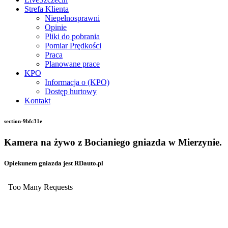
Strefa Klienta
Niepełnosprawni
Opinie
Pliki do pobrania
Pomiar Prędkości
Praca
Planowane prace
KPO
Informacja o (KPO)
Dostęp hurtowy
Kontakt
section-9bfc31e
Kamera na żywo z Bocianiego gniazda w Mierzynie.
Opiekunem gniazda jest RDauto.pl