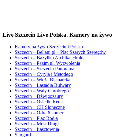
Live Szczecin Live Polska. Kamery na żywo
Kamery na żywo Szczecin i Polska
Szczecin – Beliani.pl – Plac Szarych Szeregów
Szczecin – Bazylika Archikatedralna
Szczecin – Pazim ul. Wyzwolenia
Szczecin – Szczecin Panorama
Szczecin – Cyryla i Metodego
Szczecin – Wieża Bismarcka
Szczecin – Lastadia Bulwary
Szczecin – Wały Chrobrego
Szczecin – Dźwigozaury
Szczecin – Osiedle Reda
Szczecin – CH Słoneczne
Szczecin – Odra 6 kamer
Szczecin – Plac Rodła
Szczecin – Most Długi
Szczecin – Łasztownia
Stargard