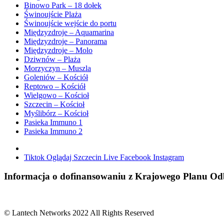
Binowo Park – 18 dołek
Świnoujście Plaża
Świnoujście wejście do portu
Międzyzdroje – Aquamarina
Międzyzdroje – Panorama
Międzyzdroje – Molo
Dziwnów – Plaża
Morzyczyn – Muszla
Goleniów – Kościół
Reptowo – Kościół
Wielgowo – Kościoł
Szczecin – Kościoł
Myślibórz – Kościoł
Pasieka Immuno 1
Pasieka Immuno 2
Tiktok
Oglądaj Szczecin Live
Facebook
Instagram
Informacja o dofinansowaniu z Krajowego Planu 
© Lantech Networks 2022 All Rights Reserved